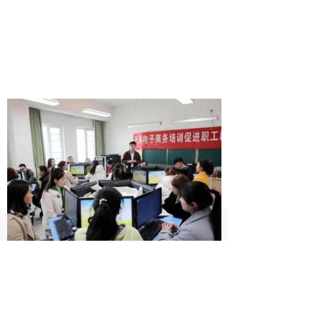
낀
뀵
끅
首页
课程
电话